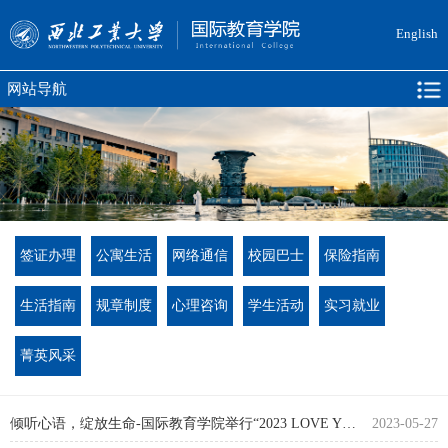
English
网站导航
签证办理
公寓生活
网络通信
校园巴士
保险指南
生活指南
规章制度
心理咨询
学生活动
实习就业
菁英风采
倾听心语，绽放生命-国际教育学院举行“2023 LOVE YOU, LOVE ...
2023-05-27