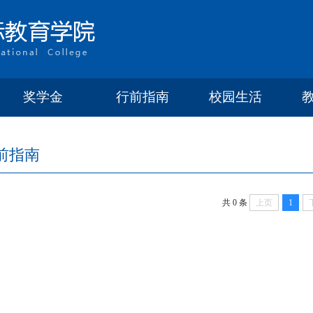
奖学金
行前指南
校园生活
前指南
共 0 条
上页
1