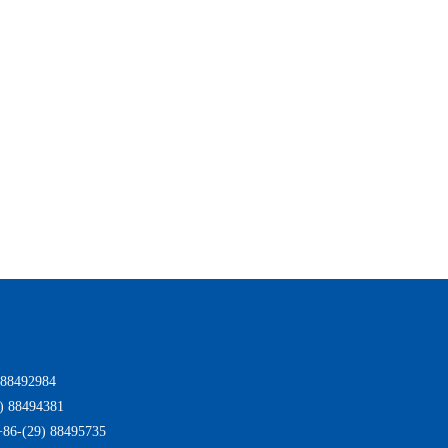
8492984
 88494381
(29) 88495735